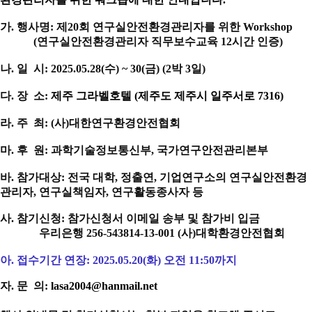
가
.
행사명
:
제20회 연구실안전환경관리자를 위한
Workshop
(연구실안전환경관리자 직무보수교육 12시간 인증)
나
.
일 시
: 2025.0
5.
28
(
수
) ~ 30
(
금
) (2
박
3
일
)
다
.
장 소
:
제주 그라벨호텔
(
제주도 제주시 일주서로
7316)
라
.
주 최
: (
사
)
대한연구환경안전협회
마. 후 원: 과학기술정보통신부, 국가연구안전관리본부
바
.
참가대상
:
전국 대학
, 정출연,
기업연구소의 연구실안전환경
관리자
,
연구실책임자
,
연구활동종사자 등
사. 참기신청: 참가신청서 이메일 송부 및 참가비 입금
우리은행 256-543814-13-001 (사)대학환경안전협회
아. 접수기간 연장: 2025.05.20(화) 오전 11:50까지
자
.
문 의
:
lasa2004@hanmail.net