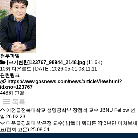
첨부파일
[크기변환]123767_98944_2148.jpg
(11.6K)
10회 다운로드 | DATE : 2026-05-01 08:11:11
관련링크
https://www.gasnews.com/news/articleView.html?
idxno=123767
448회 연결
목록
이전글
전북대학교 생명공학부 장점석 교수 JBNU Fellow 선
임
26.02.23
다음글
경희대 박은정 교수) 남들이 뭐라든 딱 3년만 미쳐보세
요(협회 고문)
25.08.04